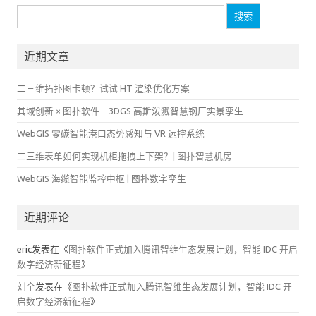
搜
索：
近期文章
二三维拓扑图卡顿？试试 HT 渲染优化方案
其域创新 × 图扑软件｜3DGS 高斯泼溅智慧钢厂实景孪生
WebGIS 零碳智能港口态势感知与 VR 远控系统
二三维表单如何实现机柜拖拽上下架？| 图扑智慧机房
WebGIS 海缆智能监控中枢 | 图扑数字孪生
近期评论
eric
发表在《
图扑软件正式加入腾讯智维生态发展计划，智能 IDC 开启
数字经济新征程
》
刘全
发表在《
图扑软件正式加入腾讯智维生态发展计划，智能 IDC 开
启数字经济新征程
》