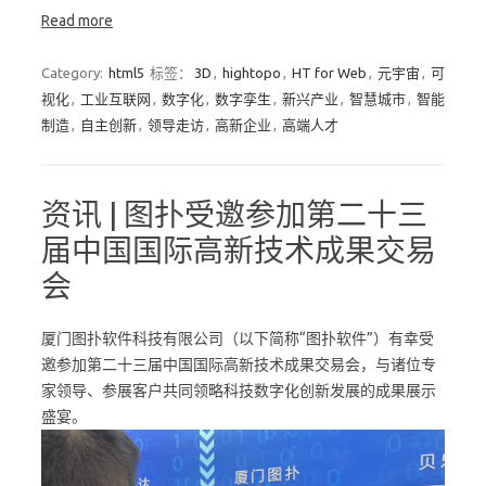
Read more
Category:
html5
标签：
3D
,
hightopo
,
HT for Web
,
元宇宙
,
可
视化
,
工业互联网
,
数字化
,
数字孪生
,
新兴产业
,
智慧城市
,
智能
制造
,
自主创新
,
领导走访
,
高新企业
,
高端人才
资讯 | 图扑受邀参加第二十三
届中国国际高新技术成果交易
会
厦门图扑软件科技有限公司（以下简称“图扑软件”）有幸受
邀参加第二十三届中国国际高新技术成果交易会，与诸位专
家领导、参展客户共同领略科技数字化创新发展的成果展示
盛宴。