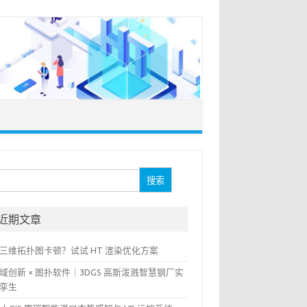
：
近期文章
三维拓扑图卡顿？试试 HT 渲染优化方案
域创新 × 图扑软件｜3DGS 高斯泼溅智慧钢厂实
孪生