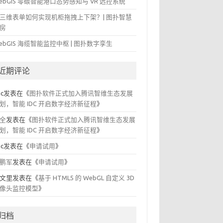
ebGIS 零碳智能港口态势感知与 VR 远控系统
三维表单如何实现机柜拖拽上下架？| 图扑智慧
房
ebGIS 海缆智能监控中枢 | 图扑数字孪生
近期评论
ic
发表在《
图扑软件正式加入腾讯智维生态发展
划，智能 IDC 开启数字经济新征程
》
全
发表在《
图扑软件正式加入腾讯智维生态发展
划，智能 IDC 开启数字经济新征程
》
ic
发表在《
申请试用
》
鹏军
发表在《
申请试用
》
文里
发表在《
基于 HTML5 的 WebGL 自定义 3D
像头监控模型
》
归档