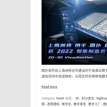
图扑软件和上海洲邦合作建设的宁波甬友数
虚拟空间中完成映射，从而实时反映继电器生
Read more
Category:
html5
标签：
3D
,
AGV定位
,
highto
网
,
态势感知
,
数字化
,
数字孪生
,
数字工厂
,
数