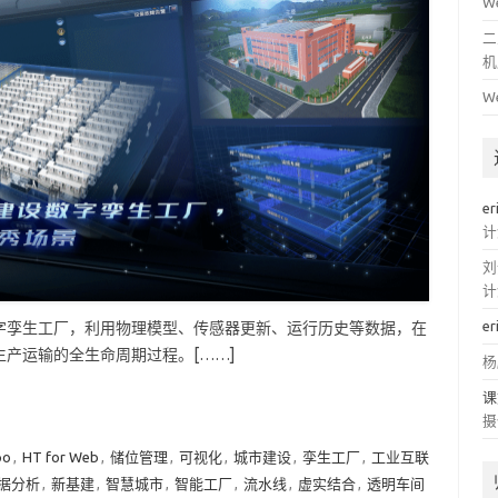
W
二
机
W
er
计
刘
计
er
字孪生工厂，利用物理模型、传感器更新、运行历史等数据，在
产运输的全生命周期过程。[……]
杨
课
摄
po
,
HT for Web
,
储位管理
,
可视化
,
城市建设
,
孪生工厂
,
工业互联
据分析
,
新基建
,
智慧城市
,
智能工厂
,
流水线
,
虚实结合
,
透明车间