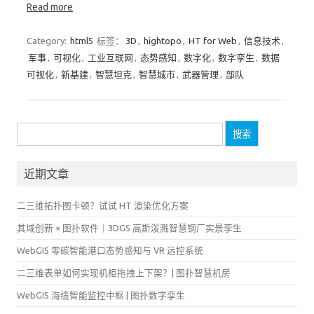
Read more
Category:
html5
标签：
3D
,
hightopo
,
HT for Web
,
信息技术
,
军事
,
可视化
,
工业互联网
,
态势感知
,
数字化
,
数字孪生
,
数据
可视化
,
新基建
,
智慧坦克
,
智慧城市
,
武器管理
,
部队
搜
索：
近期文章
二三维拓扑图卡顿？试试 HT 渲染优化方案
其域创新 × 图扑软件｜3DGS 高斯泼溅智慧钢厂实景孪生
WebGIS 零碳智能港口态势感知与 VR 远控系统
二三维表单如何实现机柜拖拽上下架？| 图扑智慧机房
WebGIS 海缆智能监控中枢 | 图扑数字孪生