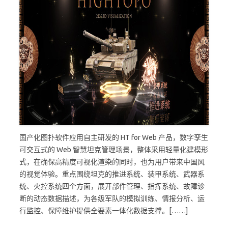
国产化图扑软件应用自主研发的 HT for Web 产品，数字孪生
可交互式的 Web 智慧坦克管理场景，整体采用轻量化建模形
式，在确保高精度可视化渲染的同时，也为用户带来中国风
的视觉体验。重点围绕坦克的推进系统、装甲系统、武器系
统、火控系统四个方面，展开部件管理、指挥系统、故障诊
断的动态数据描述，为各级军队的模拟训练、情报分析、运
行监控、保障维护提供全要素一体化数据支撑。[……]