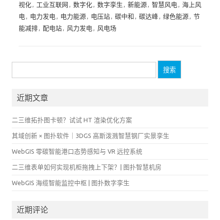
视化
,
工业互联网
,
数字化
,
数字孪生
,
新能源
,
智慧风电
,
海上风
电
,
电力发电
,
电力能源
,
电压站
,
碳中和
,
碳达峰
,
绿色能源
,
节
能减排
,
配电站
,
风力发电
,
风电场
搜
索：
近期文章
二三维拓扑图卡顿？试试 HT 渲染优化方案
其域创新 × 图扑软件｜3DGS 高斯泼溅智慧钢厂实景孪生
WebGIS 零碳智能港口态势感知与 VR 远控系统
二三维表单如何实现机柜拖拽上下架？| 图扑智慧机房
WebGIS 海缆智能监控中枢 | 图扑数字孪生
近期评论