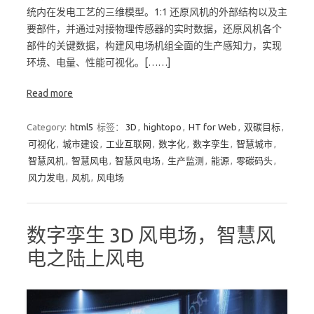
统内在发电工艺的三维模型。1:1 还原风机的外部结构以及主
要部件，并通过对接物理传感器的实时数据，还原风机各个
部件的关键数据，构建风电场机组全面的生产感知力，实现
环境、电量、性能可视化。[……]
Read more
Category:
html5
标签：
3D
,
hightopo
,
HT for Web
,
双碳目标
,
可视化
,
城市建设
,
工业互联网
,
数字化
,
数字孪生
,
智慧城市
,
智慧风机
,
智慧风电
,
智慧风电场
,
生产监测
,
能源
,
零碳码头
,
风力发电
,
风机
,
风电场
数字孪生 3D 风电场，智慧风
电之陆上风电