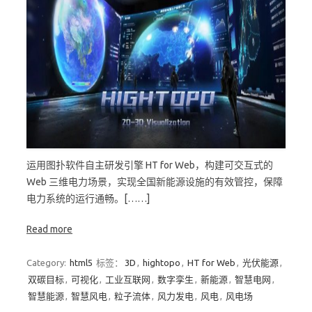
运用图扑软件自主研发引擎 HT for Web，构建可交互式的
Web 三维电力场景，实现全国新能源设施的有效管控，保障
电力系统的运行通畅。[……]
Read more
Category:
html5
标签：
3D
,
hightopo
,
HT for Web
,
光伏能源
,
双碳目标
,
可视化
,
工业互联网
,
数字孪生
,
新能源
,
智慧电网
,
智慧能源
,
智慧风电
,
粒子流体
,
风力发电
,
风电
,
风电场