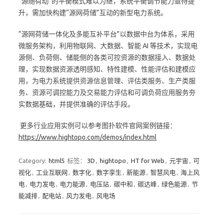
“源随荷动”的平衡模式难以为继，系统平衡调节能力亟待提
升，需加快构建“源网荷储”互动的新型电力系统。
“源网荷储一体化及多能互补平台”以数据中台为体系，采用
微服务架构，利用物联网、大数据、智能 AI 等技术，实现电
源侧、负荷侧、储能侧的各类可控资源的数据接入、数据处
理，实现数据资源透明感知、特性建模、性能评估和建模应
用，为电力系统提供资源信息管理、评估类服务、生产类服
务、资源可调控能力及交易能力评估和可调负荷应用服务夯
实数据基础，并提供准确的评估手段。
更多行业应用实例可以参考图扑软件官网案例链接：
https://www.hightopo.com/demos/index.html
Category:
html5
标签：
3D
,
hightopo
,
HT for Web
,
元宇宙
,
可
视化
,
工业互联网
,
数字化
,
数字孪生
,
新能源
,
智慧风电
,
海上风
电
,
电力发电
,
电力能源
,
电压站
,
碳中和
,
碳达峰
,
绿色能源
,
节
能减排
,
配电站
,
风力发电
,
风电场