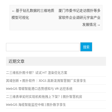
Post navigation
←
基于钻孔数据的三维地质
厦门市委书记走访图扑等多
模型可视化
家软件企业调研元宇宙产业
发展情况
→
搜
索：
近期文章
二三维拓扑图卡顿？试试 HT 渲染优化方案
其域创新 × 图扑软件｜3DGS 高斯泼溅智慧钢厂实景孪生
WebGIS 零碳智能港口态势感知与 VR 远控系统
二三维表单如何实现机柜拖拽上下架？| 图扑智慧机房
WebGIS 海缆智能监控中枢 | 图扑数字孪生