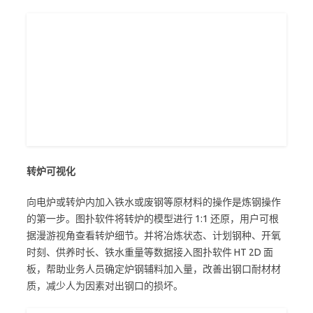
转炉可视化
向电炉或转炉内加入铁水或废钢等原材料的操作是炼钢操作
的第一步。图扑软件将转炉的模型进行 1:1 还原，用户可根
据漫游视角查看转炉细节。并将冶炼状态、计划钢种、开氧
时刻、供养时长、铁水重量等数据接入图扑软件 HT 2D 面
板，帮助业务人员确定炉钢辅料加入量，改善出钢口耐材材
质，减少人为因素对出钢口的损坏。