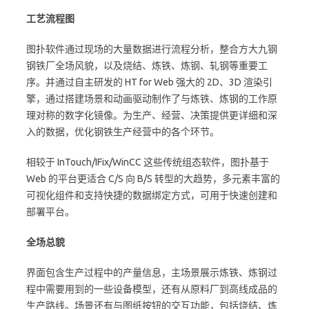
工艺流程图
图扑软件通过现场的大量数据进行流程分析，整合方大九钢
钢铁厂全场风貌，以及烧结、炼铁、炼钢、轧钢等重要工
序。并通过自主研发的 HT for Web 强大的 2D、3D 渲染引
擎，通过搭建场景和动画驱动制作了与炼铁、炼钢的工作原
理对称的数字化镜像。为生产、经营、决策提供更详细和深
入的数据，优化钢铁生产经营中的各个环节。
相较于 InTouch/IFix/WinCC 这些传统组态软件，图扑基于
Web 的平台更适合 C/S 向 B/S 转型的大趋势，多元素丰富的
可视化组件和支持快捷的数据绑定方式，可用于快速创建和
部署平台。
全场总貌
界面包含生产过程中的产量信息，主场景展示炼铁、炼钢过
程中需要用到的一些设备模型，还有从原料厂到高线成品的
生产路线。场景还有与图纸按钮的交互功能，包括烧结、炼