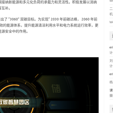
W
网接纳新能源和多元化负荷的承载力和灵活性。积极发展以消纳
容互补。
二
机
 “3060” 双碳目标。为实现“ 2030 年前碳达峰， 2060 年前
W
高效的能源体系，提升能源清洁利用水平和电力系统运行效率，更
能源安全中的作用。
er
计
刘
计
er
杨
课
摄