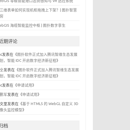
ebGIS 零碳智能港口态势感知与 VR 远控系统
三维表单如何实现机柜拖拽上下架？| 图扑智慧
房
ebGIS 海缆智能监控中枢 | 图扑数字孪生
近期评论
ic
发表在《
图扑软件正式加入腾讯智维生态发展
划，智能 IDC 开启数字经济新征程
》
全
发表在《
图扑软件正式加入腾讯智维生态发展
划，智能 IDC 开启数字经济新征程
》
ic
发表在《
申请试用
》
鹏军
发表在《
申请试用
》
文里
发表在《
基于 HTML5 的 WebGL 自定义 3D
像头监控模型
》
归档