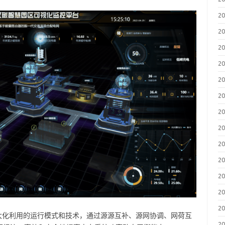
2
2
2
2
2
2
2
2
2
2
2
2
2
大化利用的运行模式和技术，通过源源互补、源网协调、网荷互
2