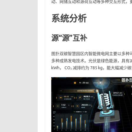
动、网储互动和源荷互动等多种交互形式，
系统分析
源“源”互补
图扑双碳智慧园区内智能微电网主要以多种
多种成熟发电技术。光伏是绿色能源，具有减
kWh， CO₂ 减排约为 785 kg，能