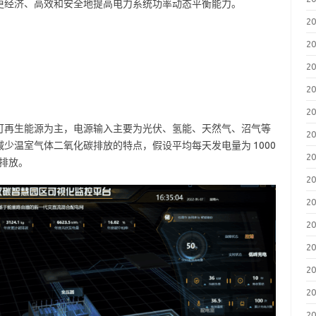
更经济、高效和安全地提高电力系统功率动态平衡能力。
2
2
2
2
2
可再生能源为主，电源输入主要为光伏、氢能、天然气、沼气等
2
少温室气体二氧化碳排放的特点，假设平均每天发电量为 1000
2
大幅减少碳排放。
2
2
2
2
2
2
2