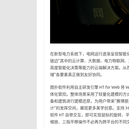
在新型电力系统下，电网运行逐渐呈现智能化
链边”其中的云计算、大数据、电力物联网
高度智能化决策等能力的云端解决方案。从
储”各要素真正做到友好协同。
图扑软件利用自主研发引擎 HT for Web
体化管控。整体场景采用了轻量化建模的方
备和建筑进行建模还原，为用户带来“赛博朋
计”的发挥空间，展现更多美学创意。支持 3
软件 HT 自带交互，即可实现鼠标的旋转
缩放、三指平移操作不必再为跨平台的不同