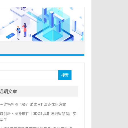
：
近期文章
三维拓扑图卡顿？试试 HT 渲染优化方案
域创新 × 图扑软件｜3DGS 高斯泼溅智慧钢厂实
孪生