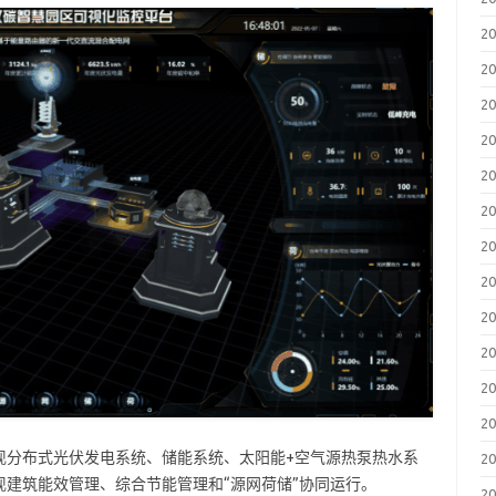
2
2
2
2
2
2
2
2
2
2
2
2
现分布式光伏发电系统、储能系统、太阳能+空气源热泵热水系
2
建筑能效管理、综合节能管理和“源网荷储”协同运行。
2