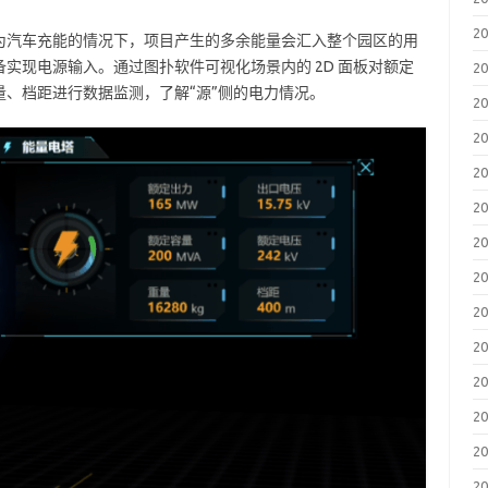
2
为汽车充能的情况下，项目产生的多余能量会汇入整个园区的用
实现电源输入。通过图扑软件可视化场景内的 2D 面板对额定
2
、档距进行数据监测，了解“源”侧的电力情况。
2
2
2
2
2
2
2
2
2
2
2
2