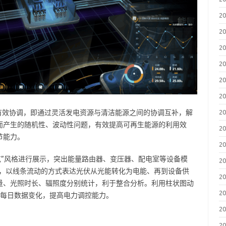
2
2
2
2
2
2
有效协调，即通过灵活发电资源与清洁能源之间的协调互补，解
2
而产生的随机性、波动性问题，有效提高可再生能源的利用效
2
节能力。
2
博朋克”风格进行展示，突出能量路由器、变压器、配电室等设备模
2
A 能力，以线条流动的方式表达光伏从光能转化为电能、再到设备供
2
量、光照时长、辐照度分别统计，利于整合分析。利用柱状图动
2
掌握每日数据变化，提高电力调控能力。
2
2