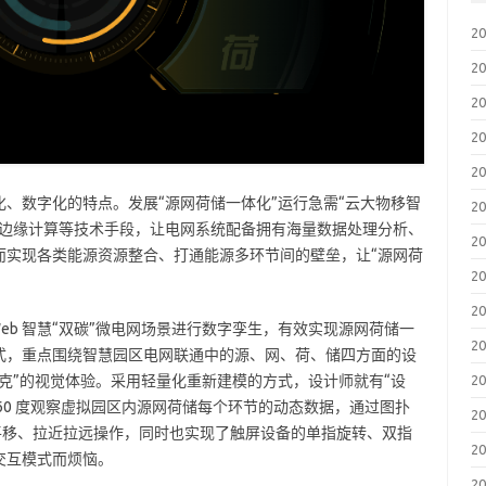
2
2
2
2
2
、数字化的特点。发展“源网荷储一体化”运行急需“云大物移智
2
、边缘计算等技术手段，让电网系统配备拥有海量数据处理分析、
2
而实现各类能源资源整合、打通能源多环节间的壁垒，让“源网荷
2
2
 将 Web 智慧“双碳”微电网场景进行数字孪生，有效实现源网荷储一
2
式，重点围绕智慧园区电网联通中的源、网、荷、储四方面的设
2
克”的视觉体验。采用轻量化重新建模的方式，设计师就有“设
60 度观察虚拟园区内源网荷储每个环节的动态数据，通过图扑
2
、平移、拉近拉远操作，同时也实现了触屏设备的单指旋转、双指
2
交互模式而烦恼。
2