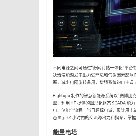
不同电源之间可通过“源网荷储一体化”平台
决清洁能源发电出力受环境和气象因素影响
率，减少电网旋转备用，增强系统的自主调
Hightopo 制作的智慧新能源系统以“赛
型，利用 HT 提供的图形化组态 SCAD
电、储能全流程。当日超标电量、累计用电
态显示 24 小时内的交流源出力和指令，
能量电塔