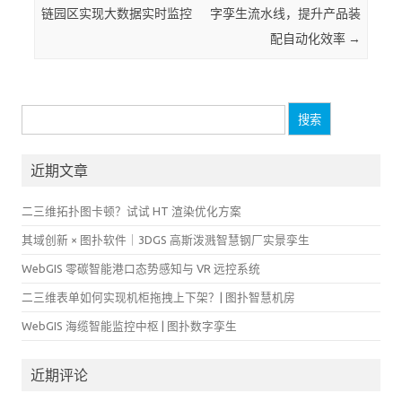
链园区实现大数据实时监控
字孪生流水线，提升产品装
配自动化效率
→
搜
索：
近期文章
二三维拓扑图卡顿？试试 HT 渲染优化方案
其域创新 × 图扑软件｜3DGS 高斯泼溅智慧钢厂实景孪生
WebGIS 零碳智能港口态势感知与 VR 远控系统
二三维表单如何实现机柜拖拽上下架？| 图扑智慧机房
WebGIS 海缆智能监控中枢 | 图扑数字孪生
近期评论