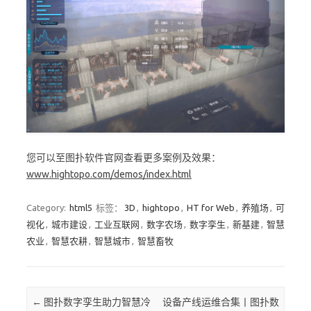
您可以至图扑软件官网查看更多案例及效果：
www.hightopo.com/demos/index.html
Category:
html5
标签：
3D
,
hightopo
,
HT for Web
,
养殖场
,
可
视化
,
城市建设
,
工业互联网
,
数字农场
,
数字孪生
,
新基建
,
智慧
农业
,
智慧农耕
,
智慧城市
,
智慧畜牧
Post navigation
←
图扑数字孪生助力智慧冷
设备产线运维合集丨图扑数