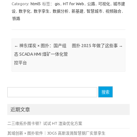
Category:
html5
标签：
gis
,
HT for Web
,
公路
,
可视化
,
城市建
设
,
数字化
,
数字孪生
,
数据分析
,
新基建
,
智慧城市
,
视频融合
,
铁路
Post navigation
←
神东煤炭 × 图扑：国产组
图扑 2025 年做了这些事
→
态 SCADA HMI 煤矿一体化管
控平台
搜
索：
近期文章
二三维拓扑图卡顿？试试 HT 渲染优化方案
其域创新 × 图扑软件｜3DGS 高斯泼溅智慧钢厂实景孪生