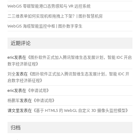
WebGIS 零碳智能港口态势感知与 VR 远控系统
二三维表单如何实现机柜拖拽上下架？| 图扑智慧机房
WebGIS 海缆智能监控中枢 | 图扑数字孪生
近期评论
eric
发表在《
图扑软件正式加入腾讯智维生态发展计划，智能 IDC 开启
数字经济新征程
》
刘全
发表在《
图扑软件正式加入腾讯智维生态发展计划，智能 IDC 开
启数字经济新征程
》
eric
发表在《
申请试用
》
杨鹏军
发表在《
申请试用
》
课文里
发表在《
基于 HTML5 的 WebGL 自定义 3D 摄像头监控模型
》
归档