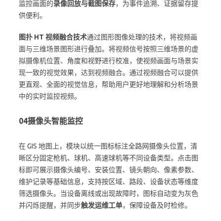
监控画面的
录像回放与截图保存
，为事件追溯、证据留存提
供便利。
图扑 HT 视频融合技术
通过图形图像处理的技术，将视频画
面与三维场景图形进行叠加。将视频信号按照三维场景的虚
拟摄像机位置、角度和视野进行校准，使视频画面与场景实
现一致的视觉效果，达到视频融合。通过视频融合可以提供
更直观、全面的视觉信息，帮助用户更好地理解和分析场景
中的实时监控视频。
04
摄像头智能监控
在 GIS 地图上，模块以统一图标标注全路网摄像头位置，清
晰区分固定枪机、球机、高速球机等不同设备类型。点击图
标即可展示摄像头编号、安装位置、镜头朝向、像素参数、
维护记录等基础信息，支持按区域、路段、设备状态等维度
筛选摄像头。当设备离线或出现故障时，图标自动变为灰色
并闪烁提醒，并同步
触发运维工单
，保障设备及时检修。