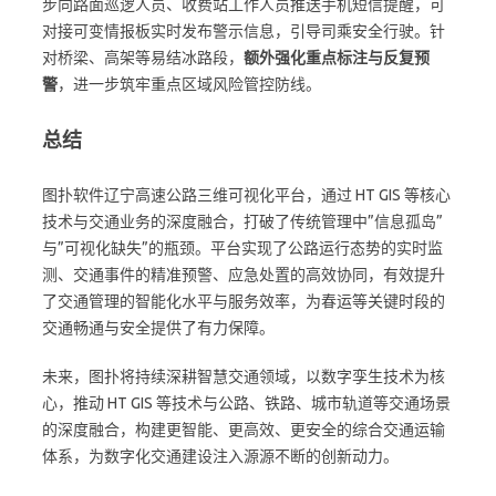
步向路面巡逻人员、收费站工作人员推送手机短信提醒，可
对接可变情报板实时发布警示信息，引导司乘安全行驶。针
对桥梁、高架等易结冰路段，
额外强化重点标注与反复预
警
，进一步筑牢重点区域风险管控防线。
总结
图扑软件辽宁高速公路三维可视化平台，通过 HT GIS 等核心
技术与交通业务的深度融合，打破了传统管理中”信息孤岛”
与”可视化缺失”的瓶颈。平台实现了公路运行态势的实时监
测、交通事件的精准预警、应急处置的高效协同，有效提升
了交通管理的智能化水平与服务效率，为春运等关键时段的
交通畅通与安全提供了有力保障。
未来，图扑将持续深耕智慧交通领域，以数字孪生技术为核
心，推动 HT GIS 等技术与公路、铁路、城市轨道等交通场景
的深度融合，构建更智能、更高效、更安全的综合交通运输
体系，为数字化交通建设注入源源不断的创新动力。