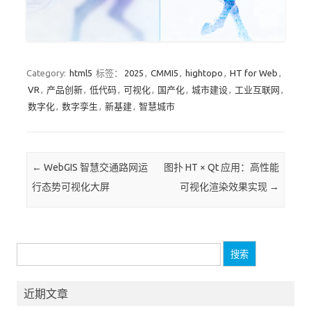
Category:
html5
标签：
2025
,
CMMI5
,
hightopo
,
HT for Web
,
VR
,
产品创新
,
低代码
,
可视化
,
国产化
,
城市建设
,
工业互联网
,
数字化
,
数字孪生
,
新基建
,
智慧城市
Post navigation
←
WebGIS 智慧交通路网运
图扑 HT × Qt 应用：高性能
行态势可视化大屏
可视化渲染效果实现
→
搜
索：
近期文章