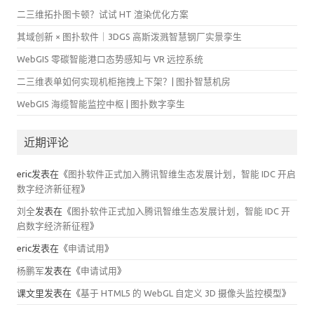
二三维拓扑图卡顿？试试 HT 渲染优化方案
其域创新 × 图扑软件｜3DGS 高斯泼溅智慧钢厂实景孪生
WebGIS 零碳智能港口态势感知与 VR 远控系统
二三维表单如何实现机柜拖拽上下架？| 图扑智慧机房
WebGIS 海缆智能监控中枢 | 图扑数字孪生
近期评论
eric
发表在《
图扑软件正式加入腾讯智维生态发展计划，智能 IDC 开启
数字经济新征程
》
刘全
发表在《
图扑软件正式加入腾讯智维生态发展计划，智能 IDC 开
启数字经济新征程
》
eric
发表在《
申请试用
》
杨鹏军
发表在《
申请试用
》
课文里
发表在《
基于 HTML5 的 WebGL 自定义 3D 摄像头监控模型
》