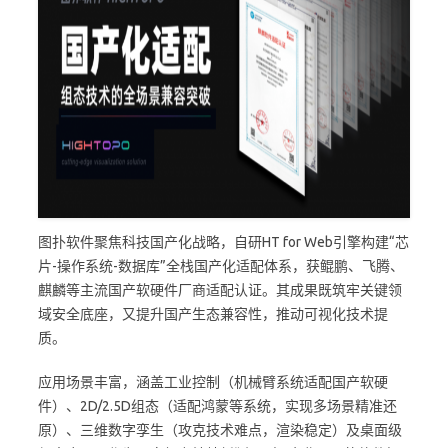
图扑软件聚焦科技国产化战略，自研HT for Web引擎构建“芯
片-操作系统-数据库”全栈国产化适配体系，获鲲鹏、飞腾、
麒麟等主流国产软硬件厂商适配认证。其成果既筑牢关键领
域安全底座，又提升国产生态兼容性，推动可视化技术提
质。
应用场景丰富，涵盖工业控制（机械臂系统适配国产软硬
件）、2D/2.5D组态（适配鸿蒙等系统，实现多场景精准还
原）、三维数字孪生（攻克技术难点，渲染稳定）及桌面级