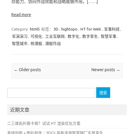
存能力、协同作战效能和战略威慑作用。[……]
Read more
Category:
html5
标签：
3D
,
hightopo
,
HT for Web
,
军事科技
,
军演演习
,
可视化
,
工业互联网
,
数字化
,
数字孪生
,
智慧军事
,
智慧城市
,
核潜艇
,
潜艇作战
Post navigation
←
Older posts
Newer posts
→
搜
索：
近期文章
二三维拓扑图卡顿？试试 HT 渲染优化方案
其域创新 × 图扑软件｜3DGS 高斯泼溅智慧钢厂实景孪生