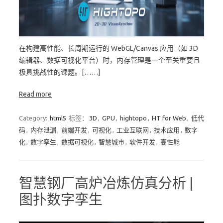
在构建高性能、长周期运行的 WebGL/Canvas 应用（如 3D
编辑器、数据可视化平台）时，内存管理是一个至关重要且
极具挑战性的课题。[……]
Read more
Category:
html5
标签：
3D
,
GPU
,
hightopo
,
HT for Web
,
低代
码
,
内存泄漏
,
前端开发
,
可视化
,
工业互联网
,
技术应用
,
数字
化
,
数字孪生
,
数据可视化
,
智慧城市
,
软件开发
,
高性能
智慧钢厂高炉冶炼仿真分析 |
图扑数字孪生