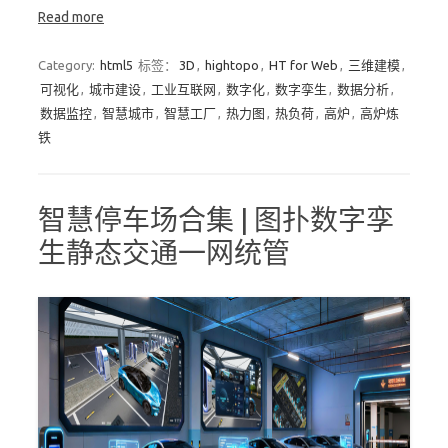
Read more
Category:
html5
标签：
3D
,
hightopo
,
HT for Web
,
三维建模
,
可视化
,
城市建设
,
工业互联网
,
数字化
,
数字孪生
,
数据分析
,
数据监控
,
智慧城市
,
智慧工厂
,
热力图
,
热负荷
,
高炉
,
高炉炼
铁
智慧停车场合集 | 图扑数字孪
生静态交通一网统管