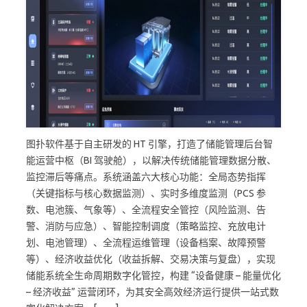
图扑软件基于自主研发的 HT 引擎，打造了储能管理后台智
能运营中枢（BI 驾驶舱），以解决传统储能管理数据分散、
监控滞后等痛点。系统涵盖六大核心功能：全局态势指挥
（关键指标与核心数据监测）、实时多维度监测（PCS 参
数、电池簇、气象等）、全流程安全管控（风险监测、告
警、消防与应急）、智能控制调度（策略监控、充放电计
划、电池管理）、全流程运维管理（设备档案、故障预警
等）、经济收益优化（收益拆解、交易决策与复盘），实现
储能系统全生命周期数字化管控，构建 “设备健康 – 能量优化
– 经济收益” 运营闭环，为其安全高效经济运行提供一站式数