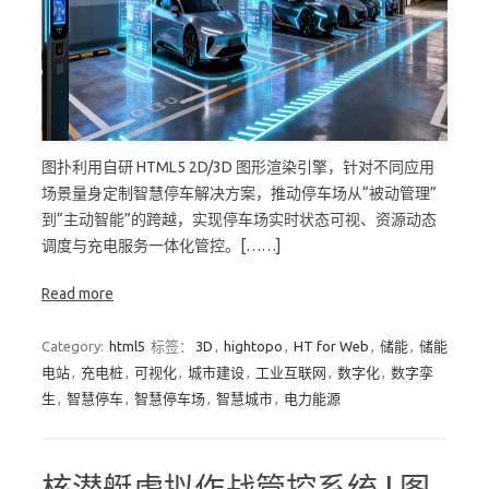
图扑利用自研 HTML5 2D/3D 图形渲染引擎，针对不同应用
场景量身定制智慧停车解决方案，推动停车场从“被动管理”
到“主动智能”的跨越，实现停车场实时状态可视、资源动态
调度与充电服务一体化管控。[……]
Read more
Category:
html5
标签：
3D
,
hightopo
,
HT for Web
,
储能
,
储能
电站
,
充电桩
,
可视化
,
城市建设
,
工业互联网
,
数字化
,
数字孪
生
,
智慧停车
,
智慧停车场
,
智慧城市
,
电力能源
核潜艇虚拟作战管控系统 | 图