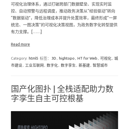
可视化治理体系，通过打破跨部门数据壁垒、实现实时监
控、自动预警与远程调度，推动政务决策从“经验驱动”转向
“数据驱动”，降低治理成本并提升处置效率，最终形成“一屏
统览、一图决策”的可视化决策视图，为政务数字化转型提供
有力支撑。[……]
Read more
Category:
html5
标签：
3D
,
hightopo
,
HT for Web
,
可视化
,
城
市建设
,
工业互联网
,
数字化
,
数字孪生
,
新基建
,
智慧城市
国产化图扑 | 全栈适配助力数
字孪生自主可控根基