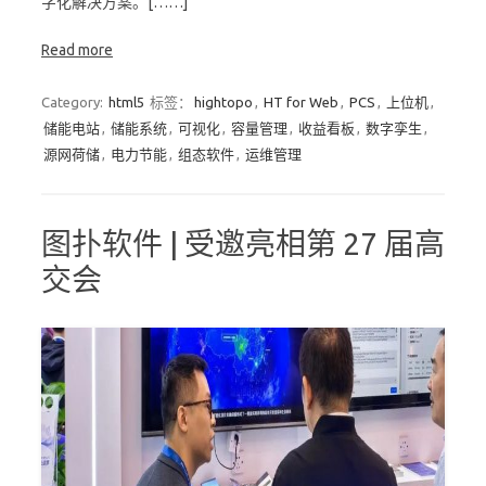
字化解决方案。[……]
Read more
Category:
html5
标签：
hightopo
,
HT for Web
,
PCS
,
上位机
,
储能电站
,
储能系统
,
可视化
,
容量管理
,
收益看板
,
数字孪生
,
源网荷储
,
电力节能
,
组态软件
,
运维管理
图扑软件 | 受邀亮相第 27 届高
交会