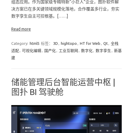
组态应用。作为国家级专精特新“小巨人”企业，图扑软件解
决方案已在多关键领域规模化落地，合作覆盖多行业，夯实
数字孪生自主可控根基。[……]
Read more
Category:
html5
标签：
3D
,
hightopo
,
HT for Web
,
Qt
,
全栈
适配
,
可视化编辑
,
国产化
,
工业互联网
,
数字化
,
数字孪生
,
新基
建
储能管理后台智能运营中枢 |
图扑 BI 驾驶舱