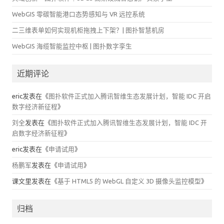
WebGIS 零碳智能港口态势感知与 VR 远控系统
二三维表单如何实现机柜拖拽上下架？| 图扑智慧机房
WebGIS 海缆智能监控中枢 | 图扑数字孪生
近期评论
eric
发表在《
图扑软件正式加入腾讯智维生态发展计划，智能 IDC 开启
数字经济新征程
》
刘全
发表在《
图扑软件正式加入腾讯智维生态发展计划，智能 IDC 开
启数字经济新征程
》
eric
发表在《
申请试用
》
杨鹏军
发表在《
申请试用
》
课文里
发表在《
基于 HTML5 的 WebGL 自定义 3D 摄像头监控模型
》
归档