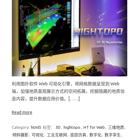
利用图扑软件 Web 可视化引擎，将网格数据呈现到 Web
端，加强地质直观展示方式的空间拓展，挖掘隐藏的地质信
息内容，提升数据应用价值。[……]
Read more
Category:
html5
标签：
3D
,
hightopo
,
HT for Web
,
三维地质
,
倾斜摄影
,
可视化
,
工业互联网
,
底层仿真
,
数字化
,
数字孪生
,