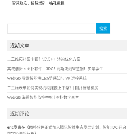
智慧煤炭
,
智慧煤矿
,
钻孔数据
搜
索：
近期文章
二三维拓扑图卡顿？试试 HT 渲染优化方案
其域创新 × 图扑软件｜3DGS 高斯泼溅智慧钢厂实景孪生
WebGIS 零碳智能港口态势感知与 VR 远控系统
二三维表单如何实现机柜拖拽上下架？| 图扑智慧机房
WebGIS 海缆智能监控中枢 | 图扑数字孪生
近期评论
eric
发表在《
图扑软件正式加入腾讯智维生态发展计划，智能 IDC 开启
数字经济新征程
》