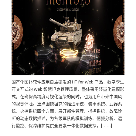
国产化图扑软件应用自主研发的 HT for Web 产品，数字孪生
可交互式的 Web 智慧坦克管理场景，整体采用轻量化建模形
式，在确保高精度可视化渲染的同时，也为用户带来中国风
的视觉体验。重点围绕坦克的推进系统、装甲系统、武器系
统、火控系统四个方面，展开部件管理、指挥系统、故障诊
断的动态数据描述，为各级军队的模拟训练、情报分析、运
行监控、保障维护提供全要素一体化数据支撑。[……]