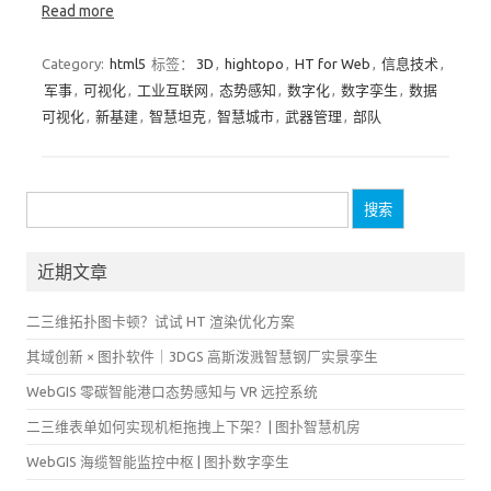
Read more
Category:
html5
标签：
3D
,
hightopo
,
HT for Web
,
信息技术
,
军事
,
可视化
,
工业互联网
,
态势感知
,
数字化
,
数字孪生
,
数据
可视化
,
新基建
,
智慧坦克
,
智慧城市
,
武器管理
,
部队
搜
索：
近期文章
二三维拓扑图卡顿？试试 HT 渲染优化方案
其域创新 × 图扑软件｜3DGS 高斯泼溅智慧钢厂实景孪生
WebGIS 零碳智能港口态势感知与 VR 远控系统
二三维表单如何实现机柜拖拽上下架？| 图扑智慧机房
WebGIS 海缆智能监控中枢 | 图扑数字孪生