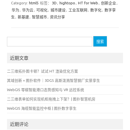
Category:
html5
标签：
3D
,
hightopo
,
HT for Web
,
创新企业
,
华为
,
华为云
,
可视化
,
城市建设
,
工业互联网
,
数字化
,
数字孪
生
,
新基建
,
智慧城市
,
资讯分享
搜
索：
近期文章
二三维拓扑图卡顿？试试 HT 渲染优化方案
其域创新 × 图扑软件｜3DGS 高斯泼溅智慧钢厂实景孪生
WebGIS 零碳智能港口态势感知与 VR 远控系统
二三维表单如何实现机柜拖拽上下架？| 图扑智慧机房
WebGIS 海缆智能监控中枢 | 图扑数字孪生
近期评论