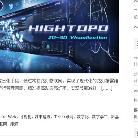
W
二
机
W
er
计
刘
信息化手段，通过构建路灯物联网，实现了现代化的路灯按需维
计
行管理问题，精准提高动态亮灯率，实现节能减排。[……]
er
杨
课
 for Web
,
可视化
,
城市建设
,
工业互联网
,
数字化
,
数字孪生
,
新基
摄
联网
,
能源