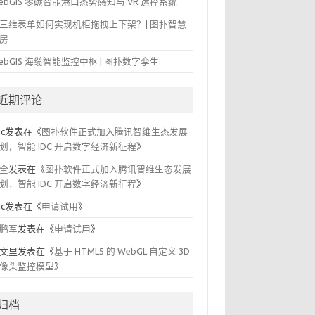
ebGIS 零碳智能港口态势感知与 VR 远控系统
三维表单如何实现机柜拖拽上下架？| 图扑智慧
房
ebGIS 海缆智能监控中枢 | 图扑数字孪生
近期评论
ic
发表在《
图扑软件正式加入腾讯智维生态发展
划，智能 IDC 开启数字经济新征程
》
全
发表在《
图扑软件正式加入腾讯智维生态发展
划，智能 IDC 开启数字经济新征程
》
ic
发表在《
申请试用
》
鹏军
发表在《
申请试用
》
文里
发表在《
基于 HTML5 的 WebGL 自定义 3D
像头监控模型
》
归档