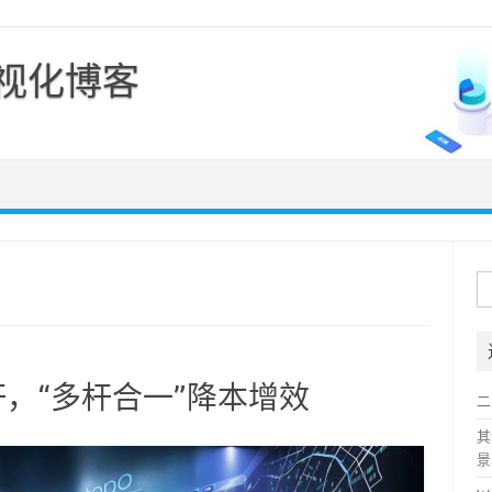
可视化博客
Skip to content
搜
索
，“多杆合一”降本增效
二
其
景