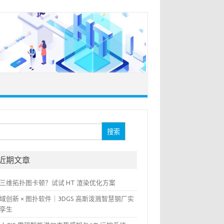
：
近期文章
三维拓扑图卡顿？试试 HT 渲染优化方案
域创新 × 图扑软件｜3DGS 高斯泼溅智慧钢厂实
孪生