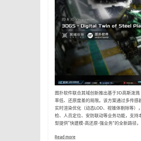
图扑软件联合其域创新推出基于3D高斯泼溅
率低、还原度差的局限。该方案通过多传感器
实时渲染优化（动态LOD、视锥体剔除等）
检、人员定位、安防联动等业务功能，支持本
型提供“快建模-高还原-强业务”的全新路径
Read more