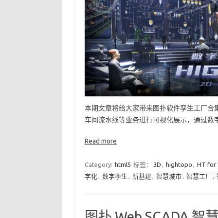
本期文章将给大家带来图扑软件孪生工厂合集 ，
车间流水线等业务进行可视化展示，通过数字
Read more
Category:
html5
标签：
3D
,
hightopo
,
HT for
字化
,
数字孪生
,
新基建
,
智慧城市
,
智慧工厂
,
图扑 Web SCADA 