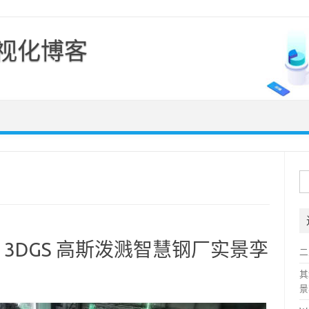
可视化博客
Skip to content
搜
索
｜3DGS 高斯泼溅智慧钢厂实景孪
二
其
景