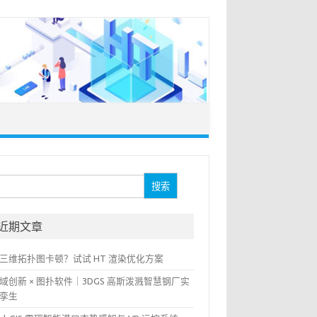
：
近期文章
三维拓扑图卡顿？试试 HT 渲染优化方案
域创新 × 图扑软件｜3DGS 高斯泼溅智慧钢厂实
孪生