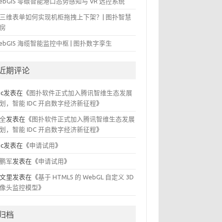
ebGIS 零碳智能港口态势感知与 VR 远控系统
三维表单如何实现机柜拖拽上下架？| 图扑智慧
房
ebGIS 海缆智能监控中枢 | 图扑数字孪生
近期评论
ic
发表在《
图扑软件正式加入腾讯智维生态发展
划，智能 IDC 开启数字经济新征程
》
全
发表在《
图扑软件正式加入腾讯智维生态发展
划，智能 IDC 开启数字经济新征程
》
ic
发表在《
申请试用
》
鹏军
发表在《
申请试用
》
文里
发表在《
基于 HTML5 的 WebGL 自定义 3D
像头监控模型
》
归档