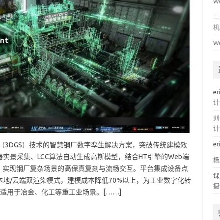
W
二
机
W
er
计
刘
计
er
（3DGS）技术的智慧钢厂数字孪生解决方案，突破传统建模效
实景采集、LCC算法自动生成高斯模型，结合HT引擎的Web端
杨
，实现钢厂复杂场景的高保真复刻与流畅交互。平台集成设备点
课
地/云端双渲染模式，建模成本降低70%以上，为工业数字化转
摄
，适用于冶金、化工等重工业场景。[……]