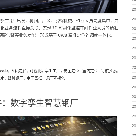
2
2
，从数字孪生钢厂出发，将钢厂厂区、设备机械、作业人员高度集中。并
视化业务流程直接关联，实现 3D 可视化监控车间作业人员的精准
2
警告警等业务功能。形成基于 UWB 精准定位的调度一体化、
2
]
2
2
2
 Web
,
人员定位
,
可视化
,
孪生工厂
,
安全定位
,
室内定位
,
导航抖索
,
2
城市
,
智慧钢厂
,
电子围栏
,
钢厂可视化
2
2
件：数字孪生智慧钢厂
2
2
2
2