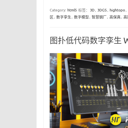
Category:
html5
标签：
3D
,
3DGS
,
hightopo
,
区
,
数字孪生
,
数字模型
,
智慧钢厂
,
高保真
,
高
图扑低代码数字孪生 We