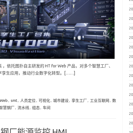
2
2
2
2
2
2
依托图扑自主研发的 HT for Web 产品，对多个智慧工厂、
2
孪生应用，推动行业数字化转型。[……]
2
2
2
 Web
,
smt
,
人员定位
,
可视化
,
城市建设
,
孪生工厂
,
工业互联网
,
数
2
智慧钢厂
,
流水线
,
组态
,
车间
2
2
智慧钢厂能源监控 HMI
2