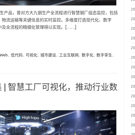
2
码数字孪生产品，曾对方大九钢生产全流程进行智慧钢厂组态监控，包括
2
、物流运输等关键信息的实时监控。多维度打造现代化、数字
及全流程的精细化管理得以实现。[……]
2
2
2
 Web
,
低代码
,
可视化
,
城市建设
,
工业互联网
,
数字化
,
数字孪生
,
2
2
2
 | 智慧工厂可视化，推动行业数
2
2
2
2
2
2