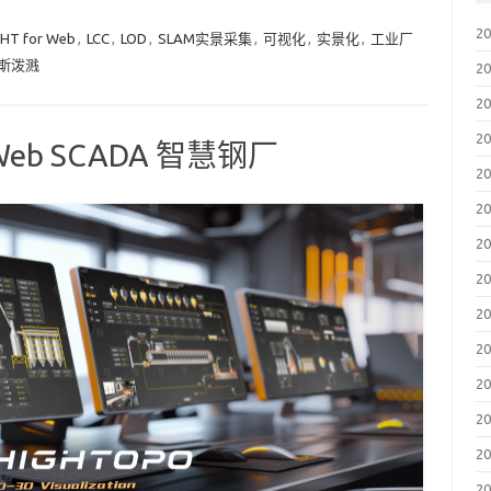
2
HT for Web
,
LCC
,
LOD
,
SLAM实景采集
,
可视化
,
实景化
,
工业厂
斯泼溅
2
2
2
b SCADA 智慧钢厂
2
2
2
2
2
2
2
2
2
2