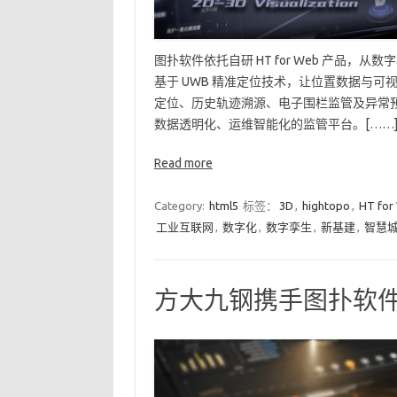
图扑软件依托自研 HT for Web 产品
基于 UWB 精准定位技术，让位置数据与可
定位、历史轨迹溯源、电子围栏监管及异常预
数据透明化、运维智能化的监管平台。[……
Read more
Category:
html5
标签：
3D
,
hightopo
,
HT for
工业互联网
,
数字化
,
数字孪生
,
新基建
,
智慧
方大九钢携手图扑软