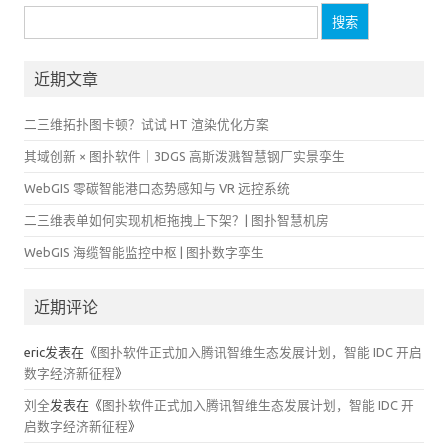
搜
索：
近期文章
二三维拓扑图卡顿？试试 HT 渲染优化方案
其域创新 × 图扑软件｜3DGS 高斯泼溅智慧钢厂实景孪生
WebGIS 零碳智能港口态势感知与 VR 远控系统
二三维表单如何实现机柜拖拽上下架？| 图扑智慧机房
WebGIS 海缆智能监控中枢 | 图扑数字孪生
近期评论
eric
发表在《
图扑软件正式加入腾讯智维生态发展计划，智能 IDC 开启
数字经济新征程
》
刘全
发表在《
图扑软件正式加入腾讯智维生态发展计划，智能 IDC 开
启数字经济新征程
》