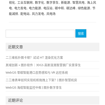
视化
,
工业互联网
,
数字化
,
数字孪生
,
新能源
,
智慧风电
,
海上风
电
,
电力发电
,
电力能源
,
电压站
,
碳中和
,
碳达峰
,
绿色能源
,
节
能减排
,
配电站
,
风力发电
,
风电场
搜
索：
近期文章
二三维拓扑图卡顿？试试 HT 渲染优化方案
其域创新 × 图扑软件｜3DGS 高斯泼溅智慧钢厂实景孪生
WebGIS 零碳智能港口态势感知与 VR 远控系统
二三维表单如何实现机柜拖拽上下架？| 图扑智慧机房
WebGIS 海缆智能监控中枢 | 图扑数字孪生
近期评论