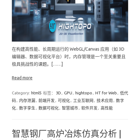
在构建高性能、长周期运行的 WebGL/Canvas 应用（如 3D
编辑器、数据可视化平台）时，内存管理是一个至关重要且
极具挑战性的课题。[……]
Read more
Category:
html5
标签：
3D
,
GPU
,
hightopo
,
HT for Web
,
低代
码
,
内存泄漏
,
前端开发
,
可视化
,
工业互联网
,
技术应用
,
数字
化
,
数字孪生
,
数据可视化
,
智慧城市
,
软件开发
,
高性能
智慧钢厂高炉冶炼仿真分析 |