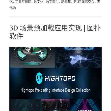
化
,
工业互联网
,
数字化
,
数字孪生
,
新基建
,
第 27 届高交会
,
零
代码
3D 场景预加载应用实现 | 图扑
软件