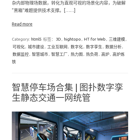
杂内部物理场数据，转化为直观可视的场景化内容，为破解
“黑箱”难题提供技术支撑。[……]
Read more
Category:
html5
标签：
3D
,
hightopo
,
HT for Web
,
三维建模
,
可视化
,
城市建设
,
工业互联网
,
数字化
,
数字孪生
,
数据分析
,
数据监控
,
智慧城市
,
智慧工厂
,
热力图
,
热负荷
,
高炉
,
高炉炼
铁
智慧停车场合集 | 图扑数字孪
生静态交通一网统管