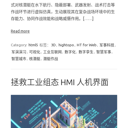
式对核潜艇在水下航行、隐蔽部署、武器发射、战术打击等
作战环节进行虚拟仿真，生动展现其在复杂战场环境中的生
存能力、协同作战效能和战略威慑作用。[……]
Read more
Category:
html5
标签：
3D
,
hightopo
,
HT for Web
,
军事科技
,
军演演习
,
可视化
,
工业互联网
,
数字化
,
数字孪生
,
智慧军事
,
智慧城市
,
核潜艇
,
潜艇作战
拯救工业组态 HMI 人机界面