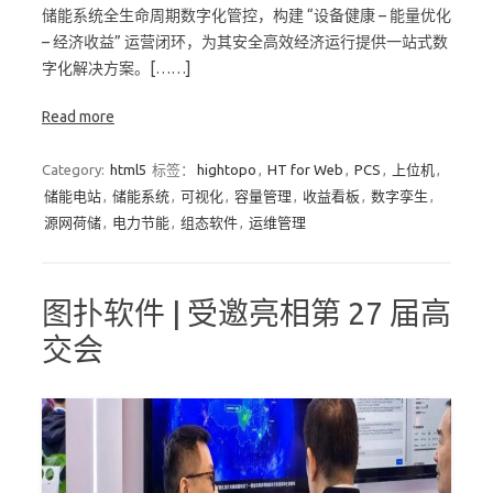
储能系统全生命周期数字化管控，构建 “设备健康 – 能量优化
– 经济收益” 运营闭环，为其安全高效经济运行提供一站式数
字化解决方案。[……]
Read more
Category:
html5
标签：
hightopo
,
HT for Web
,
PCS
,
上位机
,
储能电站
,
储能系统
,
可视化
,
容量管理
,
收益看板
,
数字孪生
,
源网荷储
,
电力节能
,
组态软件
,
运维管理
图扑软件 | 受邀亮相第 27 届高
交会