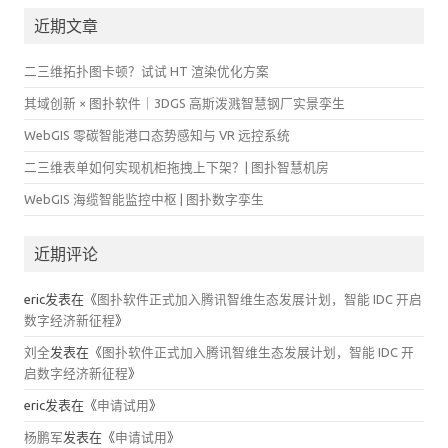
近期文章
二三维拓扑图卡顿？试试 HT 渲染优化方案
其域创新 × 图扑软件｜3DGS 高斯泼溅智慧钢厂实景孪生
WebGIS 零碳智能港口态势感知与 VR 远控系统
二三维表单如何实现机柜拖拽上下架？| 图扑智慧机房
WebGIS 海缆智能监控中枢 | 图扑数字孪生
近期评论
eric
发表在《
图扑软件正式加入腾讯智维生态发展计划，智能 IDC 开启
数字经济新征程
》
刘全
发表在《
图扑软件正式加入腾讯智维生态发展计划，智能 IDC 开
启数字经济新征程
》
eric
发表在《
申请试用
》
杨鹏军
发表在《
申请试用
》