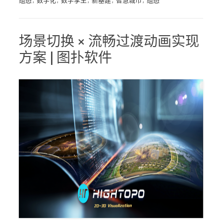
组态
,
数字化
,
数字孪生
,
新基建
,
智慧城市
,
组态
场景切换 × 流畅过渡动画实现
方案 | 图扑软件