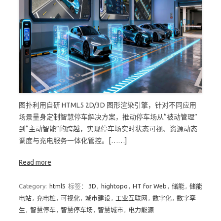
图扑利用自研 HTML5 2D/3D 图形渲染引擎，针对不同应用
场景量身定制智慧停车解决方案，推动停车场从“被动管理”
到“主动智能”的跨越，实现停车场实时状态可视、资源动态
调度与充电服务一体化管控。[……]
Read more
Category:
html5
标签：
3D
,
hightopo
,
HT for Web
,
储能
,
储能
电站
,
充电桩
,
可视化
,
城市建设
,
工业互联网
,
数字化
,
数字孪
生
,
智慧停车
,
智慧停车场
,
智慧城市
,
电力能源