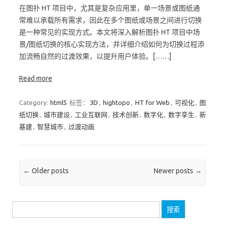
在图扑 HT 项目中，尤其是复杂应用里，单一场景或图纸通
常难以承载所有需求，因此在多个图纸或场景之间进行切换
是一种常见的实现方式。本文将深入解析图扑 HT 项目中场
景/图纸切换的核心实现方法，并详细介绍如何为切换过程添
加流畅自然的过渡效果，以提升用户体验。[……]
Read more
Category:
html5
标签：
3D
,
hightopo
,
HT for Web
,
可视化
,
图
纸切换
,
城市建设
,
工业互联网
,
技术创新
,
数字化
,
数字孪生
,
新
基建
,
智慧城市
,
过渡动画
Post navigation
←
Older posts
Newer posts
→
搜
索：