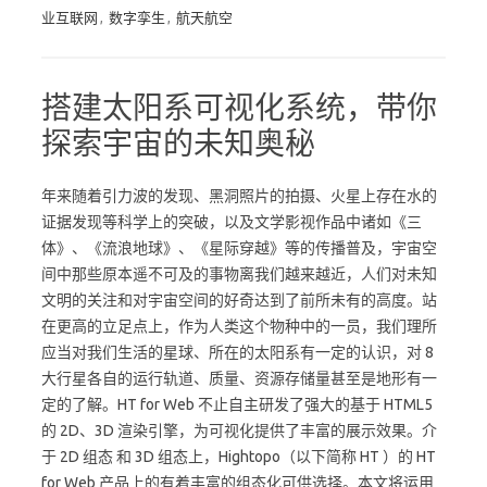
业互联网
,
数字孪生
,
航天航空
搭建太阳系可视化系统，带你
探索宇宙的未知奥秘
年来随着引力波的发现、黑洞照片的拍摄、火星上存在水的
证据发现等科学上的突破，以及文学影视作品中诸如《三
体》、《流浪地球》、《星际穿越》等的传播普及，宇宙空
间中那些原本遥不可及的事物离我们越来越近，人们对未知
文明的关注和对宇宙空间的好奇达到了前所未有的高度。站
在更高的立足点上，作为人类这个物种中的一员，我们理所
应当对我们生活的星球、所在的太阳系有一定的认识，对 8
大行星各自的运行轨道、质量、资源存储量甚至是地形有一
定的了解。HT for Web 不止自主研发了强大的基于 HTML5
的 2D、3D 渲染引擎，为可视化提供了丰富的展示效果。介
于 2D 组态 和 3D 组态上，Hightopo（以下简称 HT ）的 HT
for Web 产品上的有着丰富的组态化可供选择。本文将运用