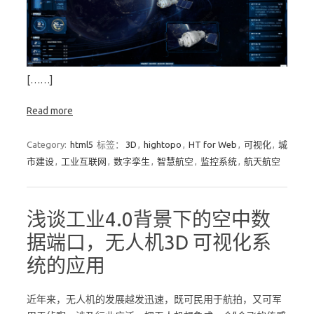
[……]
Read more
Category:
html5
标签：
3D
,
hightopo
,
HT for Web
,
可视化
,
城
市建设
,
工业互联网
,
数字孪生
,
智慧航空
,
监控系统
,
航天航空
浅谈工业4.0背景下的空中数
据端口，无人机3D 可视化系
统的应用
近年来，无人机的发展越发迅速，既可民用于航拍，又可军