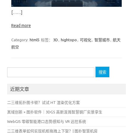
[……]
Read more
Category:
html5
标签：
3D
,
hightopo
,
可视化
,
智慧城市
,
航天
航空
搜
索：
近期文章
二三维拓扑图卡顿？试试 HT 渲染优化方案
其域创新 × 图扑软件｜3DGS 高斯泼溅智慧钢厂实景孪生
WebGIS 零碳智能港口态势感知与 VR 远控系统
二三维表单如何实现机柜拖拽上下架？| 图扑智慧机房
WebGIS 海缆智能监控中枢 | 图扑数字孪生