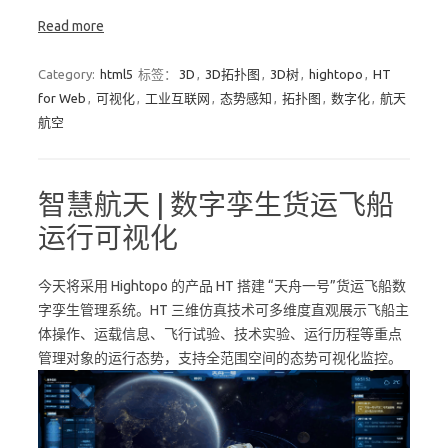
Read more
Category:
html5
标签：
3D
,
3D拓扑图
,
3D树
,
hightopo
,
HT
for Web
,
可视化
,
工业互联网
,
态势感知
,
拓扑图
,
数字化
,
航天
航空
智慧航天 | 数字孪生货运飞船
运行可视化
今天将采用 Hightopo 的产品 HT 搭建 “天舟一号”货运飞船数
字孪生管理系统。HT 三维仿真技术可多维度直观展示飞船主
体操作、运载信息、飞行试验、技术实验、运行历程等重点
管理对象的运行态势，支持全范围空间的态势可视化监控。