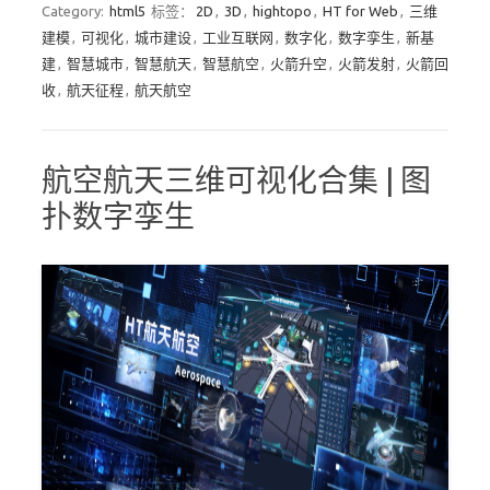
Category:
html5
标签：
2D
,
3D
,
hightopo
,
HT for Web
,
三维
建模
,
可视化
,
城市建设
,
工业互联网
,
数字化
,
数字孪生
,
新基
建
,
智慧城市
,
智慧航天
,
智慧航空
,
火箭升空
,
火箭发射
,
火箭回
收
,
航天征程
,
航天航空
航空航天三维可视化合集 | 图
扑数字孪生