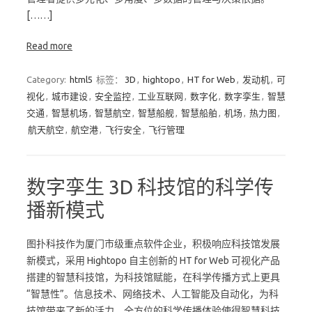
[……]
Read more
Category:
html5
标签：
3D
,
hightopo
,
HT for Web
,
发动机
,
可
视化
,
城市建设
,
安全监控
,
工业互联网
,
数字化
,
数字孪生
,
智慧
交通
,
智慧机场
,
智慧航空
,
智慧船舰
,
智慧船舶
,
机场
,
热力图
,
航天航空
,
航空港
,
飞行安全
,
飞行管理
数字孪生 3D 科技馆的科学传
播新模式
图扑科技作为厦门市级重点软件企业，积极响应科技馆发展
新模式，采用 Hightopo 自主创新的 HT for Web 可视化产品
搭建的智慧科技馆，为科技馆赋能，在科学传播方式上更具
“智慧性”。信息技术、网络技术、人工智能及自动化，为科
技馆带来了新的活力，全方位的科学传播体验使得智慧科技