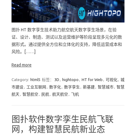
图扑 HT 数字孪生技术助力航空航天数字孪生场景，在验
证、设计、制造、测试以及运营维护等阶段呈现多元化的数
据形式。通过提供全方位和立体化的支持，降低运营成本和
风险。[……]
Read more
Category:
html5
标签：
3D
,
hightopo
,
HT for Web
,
可视化
,
城
市建设
,
工业互联网
,
数字化
,
数字孪生
,
新基建
,
智慧城市
,
智慧
航天
,
智慧航空
,
民航
,
航天航空
,
飞机
图扑软件数字孪生民航飞联
网，构建智慧民航新业态